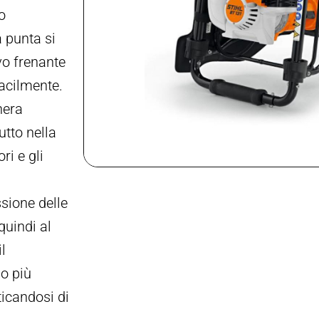
o
a punta si
vo frenante
facilmente.
nera
utto nella
i e gli
sione delle
quindi al
l
o più
ticandosi di