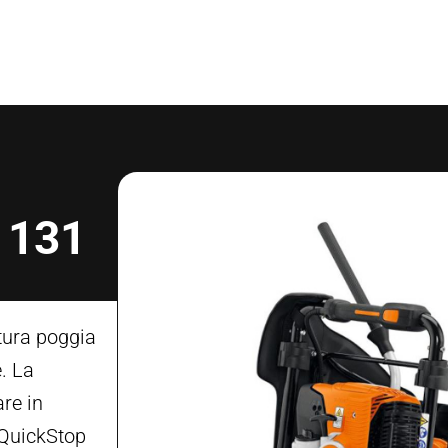
T 131
tura poggia
. La
are in
 QuickStop