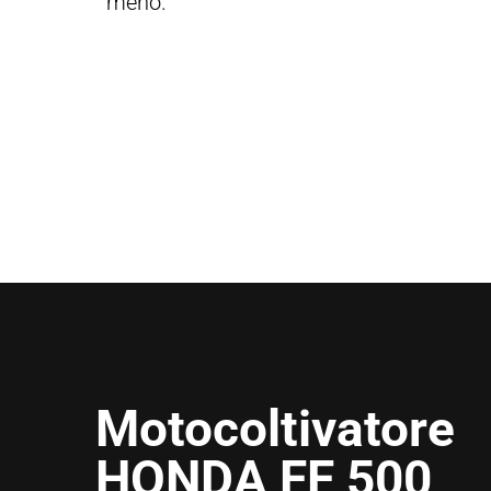
meno.
Motocoltivatore
HONDA FF 500