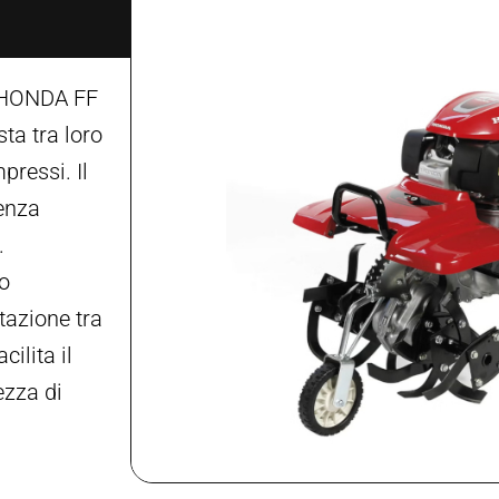
a HONDA FF
ta tra loro
pressi. Il
tenza
.
do
otazione tra
cilita il
ezza di