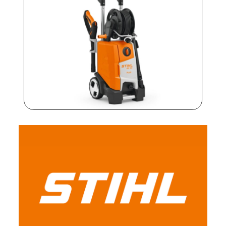
lavaggi profondi e precisi. Scegli l’efficienza
Stihl per un pulito professionale a portata di
mano.