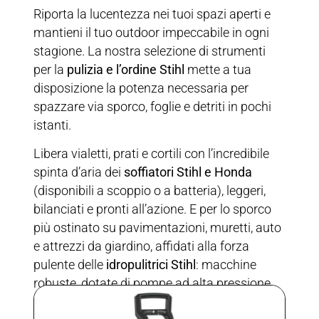
Riporta la lucentezza nei tuoi spazi aperti e
mantieni il tuo outdoor impeccabile in ogni
stagione. La nostra selezione di strumenti
per la
pulizia e l’ordine Stihl
mette a tua
disposizione la potenza necessaria per
spazzare via sporco, foglie e detriti in pochi
istanti.
Libera vialetti, prati e cortili con l’incredibile
spinta d’aria dei
soffiatori Stihl e Honda
(disponibili a scoppio o a batteria), leggeri,
bilanciati e pronti all’azione. E per lo sporco
più ostinato su pavimentazioni, muretti, auto
e attrezzi da giardino, affidati alla forza
pulente delle
idropulitrici Stihl
: macchine
robuste, dotate di pompe ad alta pressione
resistenti e una ricca gamma di accessori per