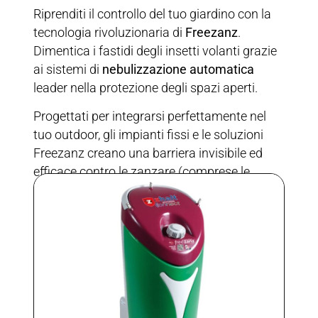
Riprenditi il controllo del tuo giardino con la
tecnologia rivoluzionaria di
Freezanz
.
Dimentica i fastidi degli insetti volanti grazie
ai sistemi di
nebulizzazione automatica
leader nella protezione degli spazi aperti.
Progettati per integrarsi perfettamente nel
tuo outdoor, gli impianti fissi e le soluzioni
Freezanz creano una barriera invisibile ed
efficace contro le zanzare (comprese le
zanzare tigre), utilizzando formulati a basso
impatto ambientale e programmati per agire
nei momenti strategici. Goditi il tuo relax
all’aria aperta, al resto ci pensa Freezanz.