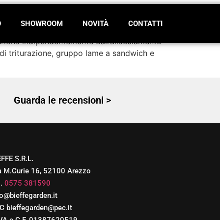
O
SHOWROOM
NOVITÀ
CONTATTI
unziona indipendentemente dall’allacciamento
 di triturazione, gruppo lame a sandwich e
Guarda le recensioni >
EFFE S.R.L.
a M.Curie 16, 52100 Arezzo
l.
0575 381590
fo@bieffegarden.it
C bieffegarden@pec.it