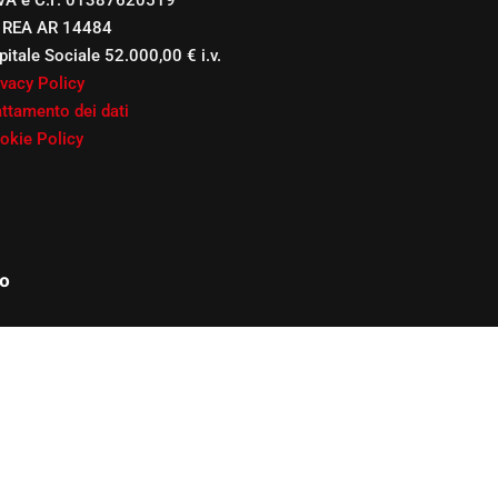
IVA e C.F. 01387620519
 REA AR 14484
pitale Sociale 52.000,00 € i.v.
ivacy Policy
attamento dei dati
okie Policy
o