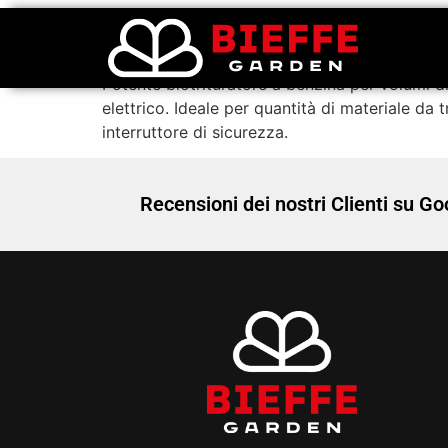
Biotrituratore Sti
Potente biotrituratore a benzina per volumi d
elettrico. Ideale per quantità di materiale d
interruttore di sicurezza.
Recensioni dei nostri Clienti su Go