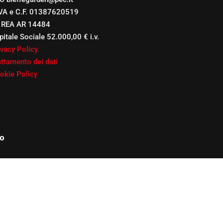
IVA e C.F. 01387620519
 REA AR 14484
pitale Sociale 52.000,00 € i.v.
ivacy Policy
attamento dei dati
okie Policy
o