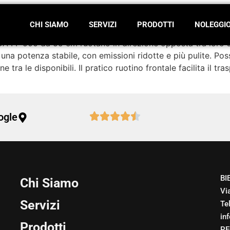
 HONDA FF 500
CHI SIAMO
SERVIZI
PRODOTTI
NOLEGGI
 FF 500 da 55 cm ruotano in direzione opposta tra loro son
 una potenza stabile, con emissioni ridotte e più pulite. Pos
ne tra le disponibili. Il pratico ruotino frontale facilita il tr
ogle
BI
Chi Siamo
Vi
Servizi
Te
in
Prodotti
PE