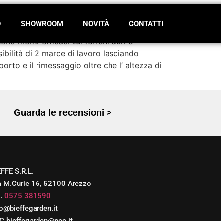
O
SHOWROOM
NOVITÀ
CONTATTI
o molto efficaci sui terreni duri e
sibilità di 2 marce di lavoro lasciando
asporto e il rimessaggio oltre che l’ altezza di
Guarda le recensioni >
EFFE S.R.L.
a M.Curie 16, 52100 Arezzo
l.
0575 381590
fo@bieffegarden.it
C bieffegarden@pec.it