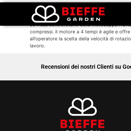
Motocoltivatore
Le frese controrotanti della motozappa HONDA
compressi. Il motore a 4 tempi è agile e offre
all’operatore la scelta della velocità di rotazio
lavoro.
Recensioni dei nostri Clienti su Go