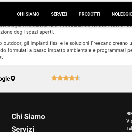
CHI SIAMO
SERVIZI
PRODOTTI
NOLEGGI
 tecnologia rivoluzionaria di
Freezanz
. Dimentica i fastidi de
zione degli spazi aperti.
 outdoor, gli impianti fissi e le soluzioni Freezanz creano u
ndo formulati a basso impatto ambientale e programmati per 
z.
ogle
BI
Chi Siamo
Vi
Servizi
Te