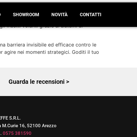
O
SHOWROOM
NOVITÀ
CONTATTI
gli insetti volanti grazie ai sistemi di
na barriera invisibile ed efficace contro le
agire nei momenti strategici. Goditi il tuo
Guarda le recensioni >
EFFE S.R.L.
a M.Curie 16, 52100 Arezzo
l.
0575 381590